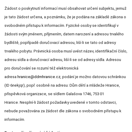
Žádost o poskytnutí informací musí obsahovat určení subjektu, jemuž
je tato žádost určena, a poznámku, že je podána na základě zákona o
svobodném přístupu k informacím. Fyzické osoby se identifikují v
žádosti svým jménem, příjmením, datem narození a adresou trvalého
bydliště, popřípadě doručovací adresou, liší-li se tato od adresy
trvalého pobytu. Právnická osoba musí uvést název, identifikační číslo,
adresu sídla a doručovací adresu, liší-li se od adresy sídla. Adresou
pro doručování se rozumí též elektronická
adresa
hranice@ddmhranice.cz
, podání je možno datovou schránkou
(ID 6nekjqr), popř. osobně na adresu: Dům dětí a mládeže Hranice,
příspěvková organizace, se sídlem Galašova 1746, 753 01
Hranice. Nesplní-li žádost požadavky uvedené v tomto odstavci,
nebude považována za žádost dle zákona o svobodném přístupu k
informacím.