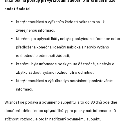
Stížnost na postup při vyřizování žádosti o informaci může
podat žadatel:
který nesouhlasí s vyřízením žádosti odkazem na již
zveřejněnou informaci,
kterému po uplynutí lhůty nebyla poskytnuta informace nebo
předložena konečná licenční nabídka a nebylo vydáno
rozhodnutí o odmítnutí žádosti,
kterému byla informace poskytnuta částečně, a nebylo o
zbytku žádosti vydáno rozhodnutí o odmítnutí,
který nesouhlasí s výší úhrady v souvislosti poskytováním
informací.
Stížnost se podává u povinného subjektu, a to do 30 dnů ode dne
doručení sdělení nebo uplynutí lhůty pro poskytnutí informace. O
stížnosti rozhoduje orgán nadřízený povinnému subjektu.