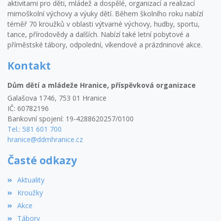
aktivitami pro děti, mládež a dospělé, organizací a realizací
mimoškolní výchovy a výuky dětí. Během školního roku nabízí
téměř 70 kroužků v oblasti výtvarné výchovy, hudby, sportu,
tance, přírodovědy a dalších. Nabízí také letní pobytové a
příměstské tábory, odpolední, víkendové a prázdninové akce.
Kontakt
Dům dětí a mládeže Hranice, příspěvková organizace
Galašova 1746, 753 01 Hranice
IČ: 60782196
Bankovní spojení: 19-4288620257/0100
Tel.: 581 601 700
hranice@ddmhranice.cz
Časté odkazy
Aktuality
Kroužky
Akce
Tábory