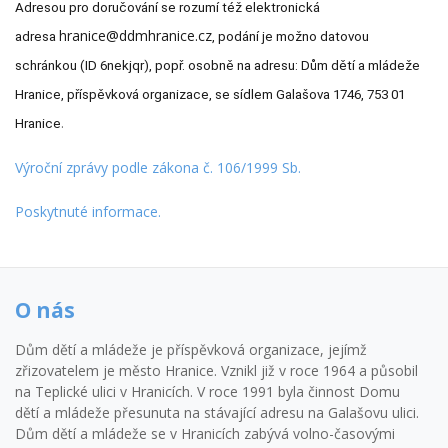
Adresou pro doručování se rozumí též elektronická
hranice@ddmhranice.cz
adresa
, podání je možno datovou
schránkou (ID 6nekjqr), popř. osobně na adresu: Dům dětí a mládeže
Hranice, příspěvková organizace, se sídlem Galašova 1746, 753 01
.
Hranice
Výroční zprávy podle zákona č. 106/1999 Sb.
Poskytnuté informace.
O nás
Dům dětí a mládeže je příspěvková organizace, jejímž
zřizovatelem je město Hranice. Vznikl již v roce 1964 a působil
na Teplické ulici v Hranicích. V roce 1991 byla činnost Domu
dětí a mládeže přesunuta na stávající adresu na Galašovu ulici.
Dům dětí a mládeže se v Hranicích zabývá volno-časovými