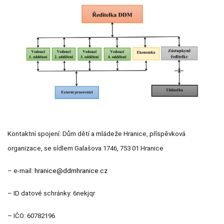
Kontaktní spojení: Dům dětí a mládeže Hranice, příspěvková
organizace, se sídlem Galašova 1746, 753 01 Hranice
– e-mail:
hranice@ddmhranice.cz
– ID datové schránky:
6nekjqr
– IČO: 60782196