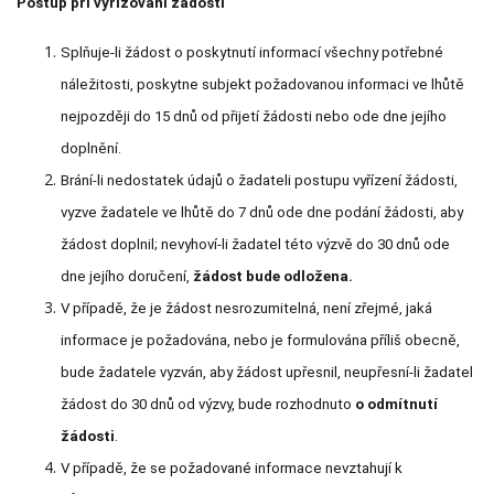
Postup při vyřizování žádosti
Splňuje-li žádost o poskytnutí informací všechny potřebné
náležitosti, poskytne subjekt požadovanou informaci ve lhůtě
nejpozději do 15 dnů od přijetí žádosti nebo ode dne jejího
doplnění.
Brání-li nedostatek údajů o žadateli postupu vyřízení žádosti,
vyzve žadatele ve lhůtě do 7 dnů ode dne podání žádosti, aby
žádost doplnil; nevyhoví-li žadatel této výzvě do 30 dnů ode
dne jejího doručení,
žádost bude odložena.
V případě, že je žádost nesrozumitelná, není zřejmé, jaká
informace je požadována, nebo je formulována příliš obecně,
bude žadatele vyzván, aby žádost upřesnil, neupřesní-li žadatel
žádost do 30 dnů od výzvy, bude rozhodnuto
o odmítnutí
žádosti
.
V případě, že se požadované informace nevztahují k