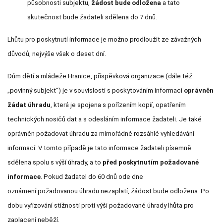
působnosti subjektu,
žádost bude odložena
a tato
skutečnost bude žadateli sdělena do 7 dnů.
Lhůtu pro poskytnutí informace je možno prodloužit ze závažných
důvodů, nejvýše však o deset dní.
Dům dětí a mládeže Hranice, příspěvková organizace (dále též
„povinný subjekt“) je v souvislosti s poskytováním informací
oprávněn
žádat úhradu
, která je spojena s pořízením kopií, opatřením
technických nosičů dat a s odesláním informace žadateli. Je také
oprávněn požadovat úhradu za mimořádně rozsáhlé vyhledávání
informací. V tomto případě je tato informace žadateli písemně
sdělena spolu s výší úhrady, a to
před poskytnutím požadované
informace
. Pokud žadatel do 60 dnů ode dne
oznámení požadovanou úhradu nezaplatí, žádost bude odložena. Po
dobu vyřizování stížnosti proti výši požadované úhrady lhůta pro
zaplacení neběží.