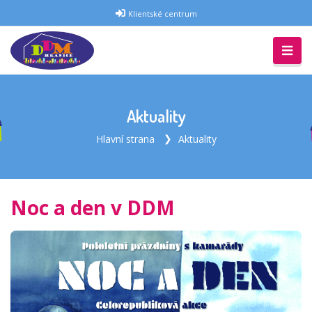
Klientské centrum
Aktuality
Hlavní strana
Aktuality
Noc a den v DDM