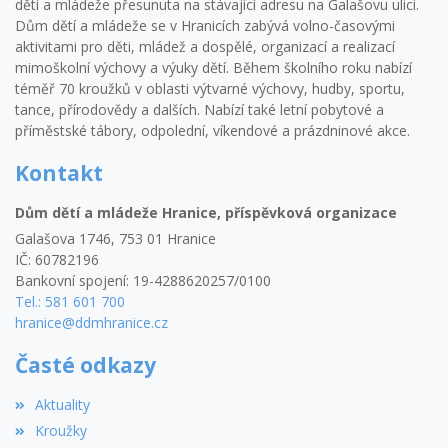
dětí a mládeže přesunuta na stávající adresu na Galašovu ulici.
Dům dětí a mládeže se v Hranicích zabývá volno-časovými
aktivitami pro děti, mládež a dospělé, organizací a realizací
mimoškolní výchovy a výuky dětí. Během školního roku nabízí
téměř 70 kroužků v oblasti výtvarné výchovy, hudby, sportu,
tance, přírodovědy a dalších. Nabízí také letní pobytové a
příměstské tábory, odpolední, víkendové a prázdninové akce.
Kontakt
Dům dětí a mládeže Hranice, příspěvková organizace
Galašova 1746, 753 01 Hranice
IČ: 60782196
Bankovní spojení: 19-4288620257/0100
Tel.: 581 601 700
hranice@ddmhranice.cz
Časté odkazy
Aktuality
Kroužky