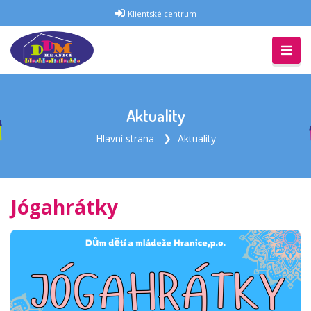
Klientské centrum
Aktuality
Hlavní strana
Aktuality
Jógahrátky