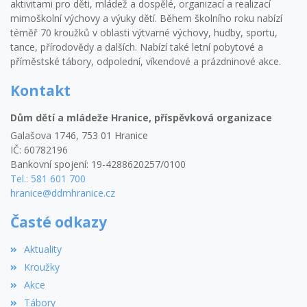
aktivitami pro děti, mládež a dospělé, organizací a realizací
mimoškolní výchovy a výuky dětí. Během školního roku nabízí
téměř 70 kroužků v oblasti výtvarné výchovy, hudby, sportu,
tance, přírodovědy a dalších. Nabízí také letní pobytové a
příměstské tábory, odpolední, víkendové a prázdninové akce.
Kontakt
Dům dětí a mládeže Hranice, příspěvková organizace
Galašova 1746, 753 01 Hranice
IČ: 60782196
Bankovní spojení: 19-4288620257/0100
Tel.: 581 601 700
hranice@ddmhranice.cz
Časté odkazy
Aktuality
Kroužky
Akce
Tábory