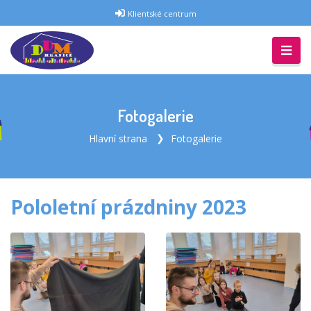
Klientské centrum
Fotogalerie
Hlavní strana
Fotogalerie
Pololetní prázdniny 2023