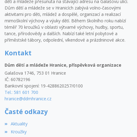
dětí a mládeže přesunuta na stávající adresu na Galašovu ulici.
Dům dětí a mládeže se v Hranicích zabývá volno-časovými
aktivitami pro děti, mládež a dospělé, organizací a realizací
mimoškolní výchovy a výuky dětí. Během školního roku nabízí
téměř 70 kroužků v oblasti výtvarné výchovy, hudby, sportu,
tance, přírodovědy a dalších. Nabízí také letní pobytové a
příměstské tábory, odpolední, víkendové a prázdninové akce.
Kontakt
Dům dětí a mládeže Hranice, příspěvková organizace
Galašova 1746, 753 01 Hranice
IČ: 60782196
Bankovní spojení: 19-4288620257/0100
Tel.: 581 601 700
hranice@ddmhranice.cz
Časté odkazy
Aktuality
Kroužky